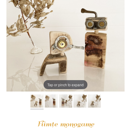
Tap or pinch to expand
Fiimțe monogame