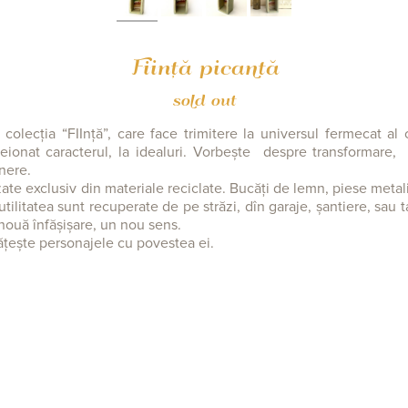
Ființă picantă
sold out
colecția “FIInță”, care face trimitere la universul fermecat al
eionat caracterul, la idealuri. Vorbește despre transformare, 
nere.
zate exclusiv din materiale reciclate. Bucăți de lemn, piese metali
tilitatea sunt recuperate de pe străzi, dîn garaje, șantiere, sau 
 nouă înfășișare, un nou sens.
ățește personajele cu povestea ei.