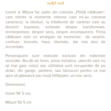
sold out
Lionel și Mițura fac parte din colecția „FIInță călătoare”,
care trimite la momente intense care ne-au creionat
caracterul, la idealuri, la trăsăturile de caracter care au
devenit expresie, vorbește despre transformare,
reinterpretare, despre sens, despre recompunere. Ființa
călătoare este un amalgam de momente: de veselie,
confuze, tinerete, haos, libertate, dar mai ales de
sinceritate.
Personajuele sunt realizate exclusiv din materiale
reciclate. Bucăți de lemn, piese metalice, obiecte care nu
iși mai gasc rostul sau utilitatea sunt recuperate de pe
străzi, dîn garaje, șantiere, sau talciocuri pentru ca mai
apoi să găsească sau nouă înfășișare, un nou sens.
Dimensiuni:
lionel 19/ 5 cm,
Mițura 15
/ 5 cm