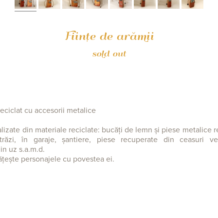
Ființe de arămii
sold out
reciclat cu accesorii metalice
alizate din materiale reciclate: bucăți de lemn și piese metalice 
răzi, în garaje, șantiere, piese recuperate din ceasuri ve
din uz s.a.m.d.
ățește personajele cu povestea ei.