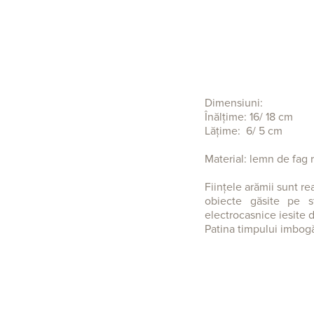
Dimensiuni:
Înălțime: 16/ 18 cm
Lățime: 6/ 5 cm
Material: lemn de fag 
Ființele arămii sunt re
obiecte găsite pe st
electrocasnice iesite 
Patina timpului imbog