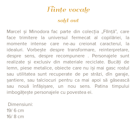
Ființe vocale
sold out
Marcel și Minodora
fac parte din colecția „FIInță”, care
face trimitere la universul fermecat al copilăriei, la
momente intense care ne-au creionat caracterul, la
idealuri.
Vorbește despre transformare, reinterpretare,
despre sens, despre recompunere
.
Personajele sunt
realizate
și
exclusiv din materiale reciclate.
Bucăți de
lemn, piese metalice, obiecte care nu iși mai gasc rostul
sau utilitatea sunt recuperate de pe străzi, dîn garaje,
șantiere, sau talciocuri pentru ca mai apoi să găsească
sau nouă înfășișare, un nou sens.
Patina timpului
imbogățește personajele cu povestea ei.
Dimensiuni:
19/ 6 cm
16/ 8 cm